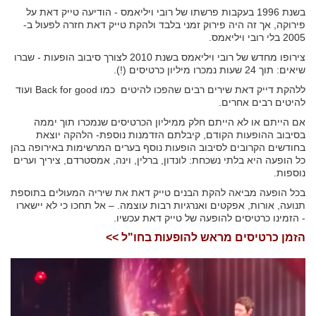
בשנת 1996 בעקבות פרשתו של רובי ויליאמס - הודיעה טייק דאת על
פירוקה, אך זה היה פירוק זמני בלבד ולהקת טייק דאת חזרה לפעול ב-
2005 בלי רובי ויליאמס.
צירופו מחדש של רובי ויליאמס בשנת 2010 לצורך סיבוב הופעות - שברו
שיאים: תוך 24 שעות נמכרו מיליון כרטיסים (!).
ללהקת דייק דאת שירים רבים שהפכו להיטים כמו Back for good ועוד
להיטים רבים אחרים.
אם הייתם או לא הייתם חלק ממיליון הכרטיסים שנמכרו תוך יממה
בסיבוב ההופעות הקודם, קיבלתם הזדמנות נוספת- הלהקה יוצאת
בחודשים הקרובים לסיבוב הופעות נוסף בערים המרשימות באירופה בהן
כל הופעה היא בלתי נשכחת: לונדון, ברלין, וינה, אמסטרדם, ציריך וערים
נוספות.
בכל הופעה מביאה להקת הבנים טייק דאת את שיריה המעולים בתוספת
תנועה, אורות, אפקטים ואנרגיות רבות עוצמה. – אל תחכו כי לא יישארו
- הזמינו כרטיסים להופעה של טייק דאת עכשיו.
הזמן כרטיסים מראש להופעות בחו"ל >>