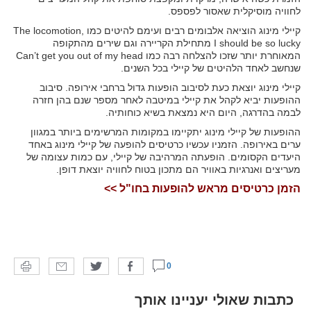
לחוויה מוסיקלית שאסור לפספס.
קיילי מינוג הוציאה אלבומים רבים ועימם להיטים כמו The locomotion,
I should be so lucky מתחילת הקריירה וגם שירים מהתקופה
המאוחרת יותר שזכו להצלחה רבה כמו Can’t get you out of my head
שנחשב לאחד הלהיטים של קיילי בכל השנים.
קיילי מינוג יוצאת כעת לסיבוב הופעות גדול ברחבי אירופה. סיבוב
ההופעות יביא לקהל את קיילי במיטבה לאחר מספר שנם בהן חזרה
לבמה בהדרגה, היום היא נמצאת בשיא כוחותיה.
ההופעות של קיילי מינוג יתקיימו במקומות המרשימים ביותר במגוון
ערים באירופה. הזמניו עכשיו כרטיסים להופעה של קיילי מינוג באחד
היעדים הקסומים. הופעתה המרהיבה של קיילי, עם כמות עצומה של
מעריצים ואנרגיות באוויר הם מתכון בטוח לחוויה יוצאת דופן.
הזמן כרטיסים מראש להופעות בחו"ל >>
0
כתבות שאולי יעניינו אותך