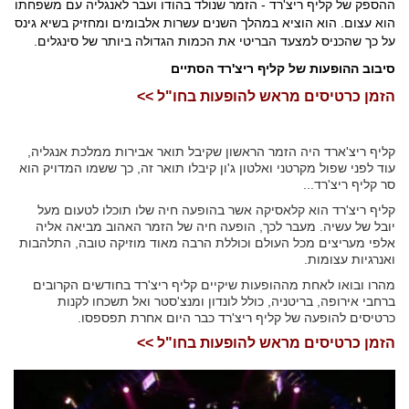
ההספק של קליף ריצ'רד - הזמר שנולד בהודו ועבר לאנגליה עם משפחתו
הוא עצום. הוא הוציא במהלך השנים עשרות אלבומים ומחזיק בשיא גינס
על כך שהכניס למצעד הבריטי את הכמות הגדולה ביותר של סינגלים.
סיבוב ההופעות של קליף ריצ'רד הסתיים
הזמן כרטיסים מראש להופעות בחו"ל >>
קליף ריצ'ארד היה הזמר הראשון שקיבל תואר אבירות ממלכת אנגליה,
עוד לפני שפול מקרטני ואלטון ג'ון קיבלו תואר זה, כך ששמו המדויק הוא
סר קליף ריצ'רד...
קליף ריצ'רד הוא קלאסיקה אשר בהופעה חיה שלו תוכלו לטעום מעל
יובל של עשיה. מעבר לכך, הופעה חיה של הזמר האהוב מביאה אליה
אלפי מעריצים מכל העולם וכוללת הרבה מאוד מוזיקה טובה, התלהבות
ואנרגיות עצומות.
מהרו ובואו לאחת מההופעות שיקיים קליף ריצ'רד בחודשים הקרובים
ברחבי אירופה, בריטניה, כולל לונדון ומנצ'סטר ואל תשכחו לקנות
כרטיסים להופעה של קליף ריצ'רד כבר היום אחרת תפספסו.
הזמן כרטיסים מראש להופעות בחו"ל >>