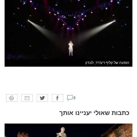
הופעה של קליף ריצ'רד, לונדון
0
כתבות שאולי יעניינו אותך